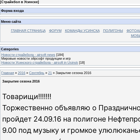
[
Страйкбол в Усинске
]
Форма входа
Меню сайта
ГЛАВНАЯ СТРАНИЦА
ФОРУМ
КОМАНДЫ УСИНСКА
ПОЛИГОНЫ
ФОТОА
МОБИ
Categories
Новости страйкбола - airsoft news
[184]
Мировые новости эйрсофт продукции и игр
Новости Усинского страйкбола - airsoft in Usinsk
[18]
Главная
»
2016
»
Сентябрь
»
21
» Закрытие сезона 2016
Закрытие сезона 2016
Товарищи!!!!!!!
Торжественно объявляю о Праздничном
пройдет 24.09.16 на полигоне Нефтепро
9.00 под музыку и громкое улюлюкань