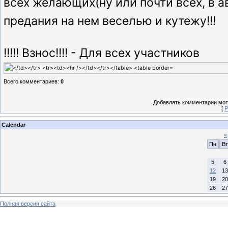
всех желающих(ну или почти всех, в ав
предания на нем веселью и кутежу!!!
!!!!! Взнос!!!! - Для всех участников
Всего комментариев
:
0
Добавлять комментарии могу
[
Р
Calendar
«
Пн
Вт
5
6
12
13
19
20
26
27
Полная версия сайта