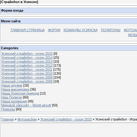
[
Страйкбол в Усинске
]
Форма входа
Меню сайта
ГЛАВНАЯ СТРАНИЦА
ФОРУМ
КОМАНДЫ УСИНСКА
ПОЛИГОНЫ
ФОТОА
МОБИ
Categories
Усинский страйкбол - сезон 2015
[0]
Усинский страйкбол - сезон 2014
[25]
Усинский страйкбол - сезон 2013
[10]
Усинский страйкбол - сезон 2012
[173]
Усинский страйкбол - сезон 2011
[175]
Усинский страйкбол - сезон 2010
[130]
Усинский страйкбол - сезон 2009
[154]
Усинский страйкбол - сезон 2008
[18]
Наше оружие
[16]
Наша маскировка
[36]
Наша Усинская природа
[12]
Наш Полигон
[60]
Наша коллекция
[45]
Мировой эйрсофт - World airsoft
[50]
Приколы
[60]
Главная
»
Фотоальбом
»
Усинский страйкбол - сезон 2010
» Усинский страйкбол - Игра