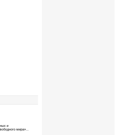
тных и
вободного мира»...