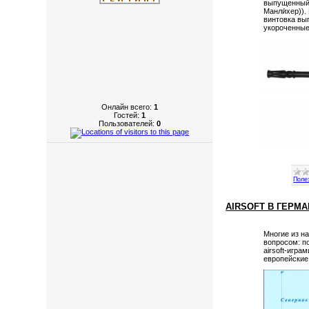
выпущенный 
Манли́хер))
винтовка вы
укороченные
Онлайн всего:
1
Гостей:
1
Пользователей:
0
Поле
AIRSOFT В ГЕРМ
Многие из на
вопросом: п
airsoft-игр
европейские 