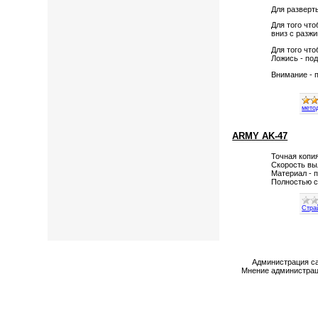
Для разверты
Для того что
вниз с разж
Для того что
Ложись - под
Внимание - 
мето
ARMY AK-47
Точная копия
Скорость вы
Материал - 
Полностью с
Стра
Администрация са
Мнение администраци