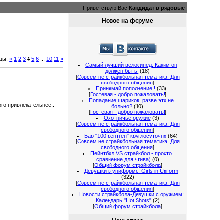
Приветствую Вас
Кандидат в рядовые
Новое на форуме
ицы
:
«
1
2
3
4
5
6
...
10
11
»
Самый лучший велосипед. Каким он
должен быть.
(18)
[
Совсем не страйкбольная тематика. Для
свободного общения
]
Принемай пополнение !
(33)
[
Гостевая - добро пожаловать!
]
Попадание шариков, разве это не
го привлекательнее...
больно?
(10)
[
Гостевая - добро пожаловать!
]
Охотничье оружие
(3)
[
Совсем не страйкбольная тематика. Для
свободного общения
]
Бар "100 рентген" круглосуточно
(64)
[
Совсем не страйкбольная тематика. Для
свободного общения
]
Пейнтбол VS страйкбол - просто
сравнение для чтива)
(0)
[
Общий форум страйкбола
]
Девушки в униформе. Girls in Uniform
(322)
[
Совсем не страйкбольная тематика. Для
свободного общения
]
Новости страйкбола-Девушки с оружием:
Календарь "Hot Shots"
(2)
[
Общий форум страйкбола
]