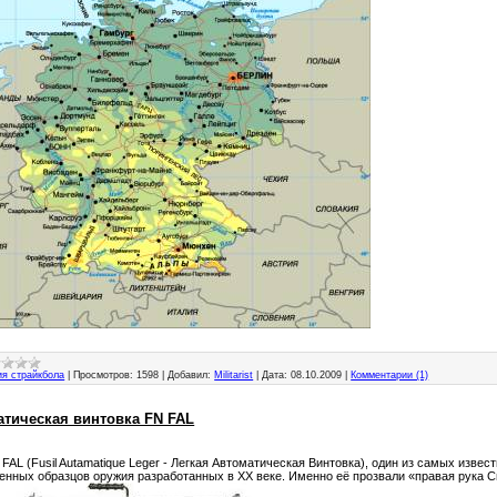
ия страйкбола
|
Просмотров:
1598
|
Добавил:
Militarist
|
Дата:
08.10.2009
|
Комментарии (1)
тическая винтовка FN FAL
FAL (Fusil Autamatique Leger - Легкая Автоматическая Винтовка), один из самых извес
енных образцов оружия разработанных в ХХ веке. Именно её прозвали «правая рука С