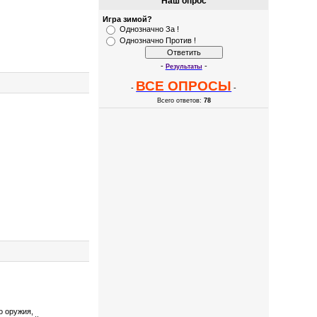
Наш опрос
Игра зимой?
Однозначно За !
Однозначно Против !
-
-
Результаты
ВСЕ ОПРОСЫ
-
-
Всего ответов:
78
о оружия,