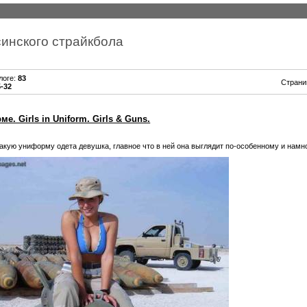
синского страйкбола
логе
:
83
Стран
5-32
. Girls in Uniform. Girls & Guns.
какую униформу одета девушка, главное что в ней она выглядит по-особенному и намно