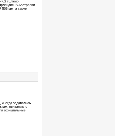
Co KG (Штейр
Ирландия. В Австралии
 508 мм, а также
, иногда задавались
ктам, связаным с
жили официальные