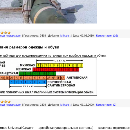
зная информация
|
Просмотров:
5468
|
Добавил:
Militarist
|
Дата:
02.02.2010
|
Комментарии (16)
твия размеров одежды и обуви
 таблицы для предотвращения путаницы при подборе одежды и обуви.
зная информация
|
Просмотров:
1808
|
Добавил:
Militarist
|
Дата:
06.12.2009
|
Комментарии (2)
Armee Universal Gewehr — армейская универсальная винтовка) — комплекс стрелковог