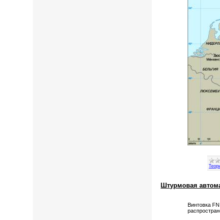
Теор
Штурмовая автома
Винтовка FN 
распростран