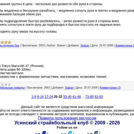
вания группы в цепь - несколько раз развести обе руки в стороны.
бы медленно и бесшумно разойтись, - медленно согнуть руки в локтях и медленно раз
иманием пальцев обеих рук.
бы подразделение быстро разбежалось, - резко развести руки в стороны вниз.
нять согнутую в локте руку до подбородка и быстро опустить ее ладонью вниз.
поднять руку вверх на высоту головы.
ды ведения боя
|
Просмотров:
3353
|
Author:
Stakan
|
Добавил:
Stakan
|
Дата:
25.07.2009
|
Комментарии (
 Tokyo Marui AK-47 (Япония).
лета шара 90-100мс.
пластик+металл.
овместим с фирменными запчастями, магазинами, возможен тюнинг.
йкбольные приводы
|
Просмотров:
2663
|
Добавил:
Stakan
|
Дата:
25.07.2009
|
Комментарии (2)
1-8
9-16
17-24
25-32
33-40
41-48
...
73-80
81-83
Данный сайт не является средством массовой информации
йта не несет ответственности за содержание материалов и информации, размещаемо
и не всегда совпадает с мнением авторов и мнением, выраженном в публикациях, р
Правила пользования ресурсом
Усинский страйкбольный клуб © 2009 - 2026
Follow us on