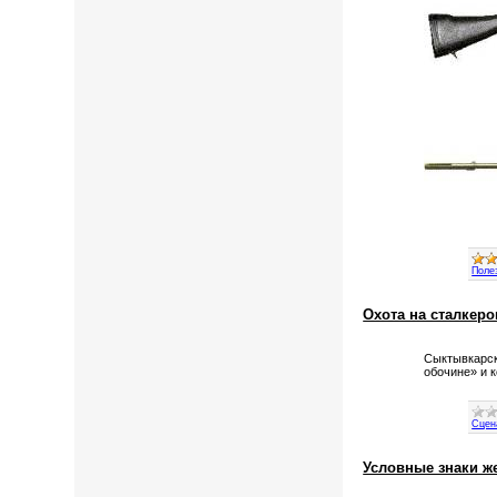
Поле
Охота на сталкеро
Сыктывкарск
обочине» и 
Сцен
Условные знаки ж