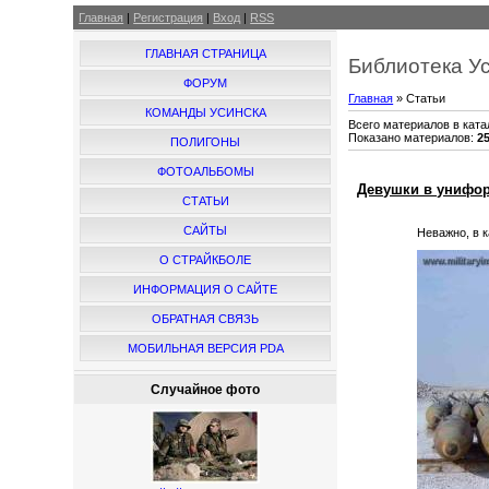
Главная
|
Регистрация
|
Вход
|
RSS
ГЛАВНАЯ СТРАНИЦА
Библиотека У
ФОРУМ
Главная
»
Статьи
КОМАНДЫ УСИНСКА
Всего материалов в ката
Показано материалов
:
2
ПОЛИГОНЫ
ФОТОАЛЬБОМЫ
Девушки в униформе
СТАТЬИ
САЙТЫ
Неважно, в 
О СТРАЙКБОЛЕ
ИНФОРМАЦИЯ О САЙТЕ
ОБРАТНАЯ СВЯЗЬ
МОБИЛЬНАЯ ВЕРСИЯ PDA
Случайное фото