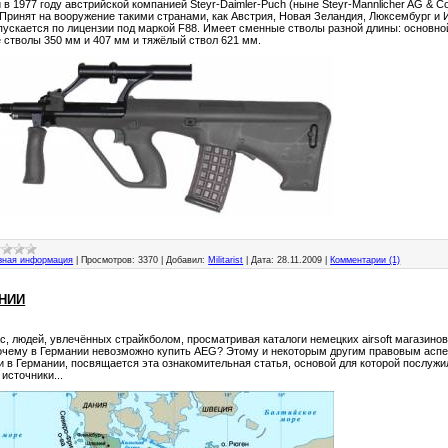
в 1977 году австрийской компанией Steyr-Daimler-Puch (ныне Steyr-Mannlicher AG & 
. Принят на вооружение такими странами, как Австрия, Новая Зеландия, Люксембург и 
пускается по лицензии под маркой F88. Имеет сменные стволы разной длины: основной
 стволы 350 мм и 407 мм и тяжёлый ствол 621 мм.
зная информация
|
Просмотров:
3370
|
Добавил:
Militarist
|
Дата:
28.11.2009
|
Комментарии (1)
АНИИ
с, людей, увлечённых страйкболом, просматривая каталоги немецких airsoft магазинов
очему в Германии невозможно купить AEG? Этому и некоторым другим правовым аспе
ами в Германии, посвящается эта ознакомительная статья, основой для которой послу
источники...