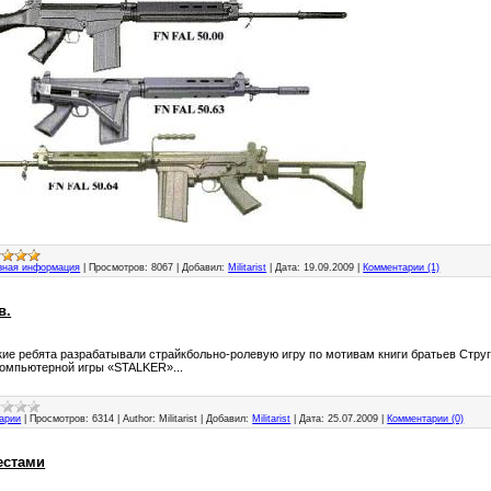
зная информация
|
Просмотров:
8067
|
Добавил:
Militarist
|
Дата:
19.09.2009
|
Комментарии (1)
в.
ие ребята разрабатывали страйкбольно-ролевую игру по мотивам книги братьев Струг
компьютерной игры «STALKER»...
арии
|
Просмотров:
6314
|
Author:
Militarist
|
Добавил:
Militarist
|
Дата:
25.07.2009
|
Комментарии (0)
естами