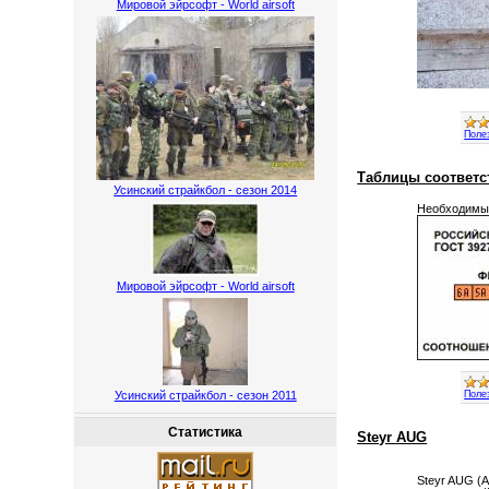
Мировой эйрсофт - World airsoft
Поле
Таблицы соответс
Усинский страйкбол - сезон 2014
Необходимые
Мировой эйрсофт - World airsoft
Поле
Усинский страйкбол - сезон 2011
Статистика
Steyr AUG
Steyr AUG (