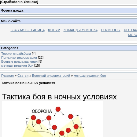
[
Страйкбол в Усинске
]
Форма входа
Меню сайта
ГЛАВНАЯ СТРАНИЦА
ФОРУМ
КОМАНДЫ УСИНСКА
ПОЛИГОНЫ
ФОТОА
МОБИ
Categories
Теория страйкбола
[4]
Полезная информация
[22]
Боевые подразделения
[5]
методы ведения боя
[15]
Главная
»
Статьи
»
Военный информаторий
»
методы ведения боя
Тактика боя в ночных условиях
Тактика боя в ночных условиях