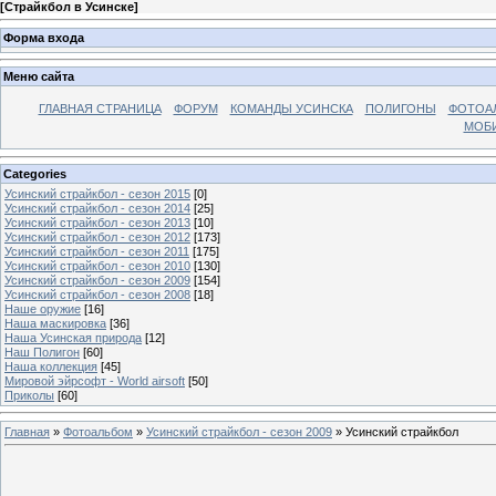
[
Страйкбол в Усинске
]
Форма входа
Меню сайта
ГЛАВНАЯ СТРАНИЦА
ФОРУМ
КОМАНДЫ УСИНСКА
ПОЛИГОНЫ
ФОТОА
МОБИ
Categories
Усинский страйкбол - сезон 2015
[0]
Усинский страйкбол - сезон 2014
[25]
Усинский страйкбол - сезон 2013
[10]
Усинский страйкбол - сезон 2012
[173]
Усинский страйкбол - сезон 2011
[175]
Усинский страйкбол - сезон 2010
[130]
Усинский страйкбол - сезон 2009
[154]
Усинский страйкбол - сезон 2008
[18]
Наше оружие
[16]
Наша маскировка
[36]
Наша Усинская природа
[12]
Наш Полигон
[60]
Наша коллекция
[45]
Мировой эйрсофт - World airsoft
[50]
Приколы
[60]
Главная
»
Фотоальбом
»
Усинский страйкбол - сезон 2009
» Усинский страйкбол