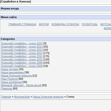
[
Страйкбол в Усинске
]
Форма входа
Меню сайта
ГЛАВНАЯ СТРАНИЦА
ФОРУМ
КОМАНДЫ УСИНСКА
ПОЛИГОНЫ
ФОТОА
МОБИ
Categories
Усинский страйкбол - сезон 2015
[0]
Усинский страйкбол - сезон 2014
[25]
Усинский страйкбол - сезон 2013
[10]
Усинский страйкбол - сезон 2012
[173]
Усинский страйкбол - сезон 2011
[175]
Усинский страйкбол - сезон 2010
[130]
Усинский страйкбол - сезон 2009
[154]
Усинский страйкбол - сезон 2008
[18]
Наше оружие
[16]
Наша маскировка
[36]
Наша Усинская природа
[12]
Наш Полигон
[60]
Наша коллекция
[45]
Мировой эйрсофт - World airsoft
[50]
Приколы
[60]
Главная
»
Фотоальбом
»
Наша Усинская природа
» Север