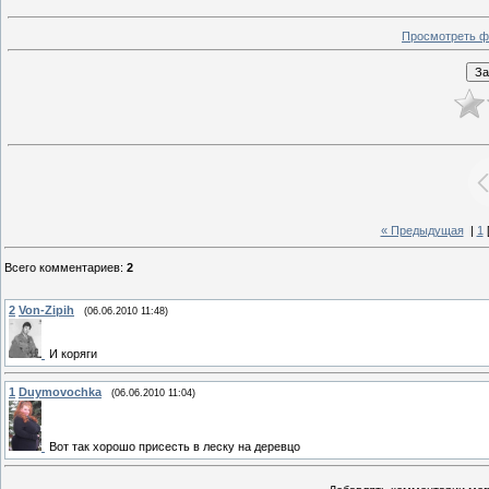
Просмотреть ф
« Предыдущая
|
1
Всего комментариев
:
2
2
Von-Zipih
(06.06.2010 11:48)
И коряги
1
Duymovochka
(06.06.2010 11:04)
Вот так хорошо присесть в леску на деревцо