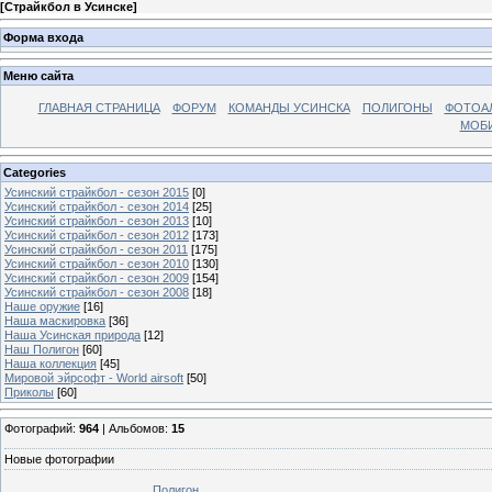
[
Страйкбол в Усинске
]
Форма входа
Меню сайта
ГЛАВНАЯ СТРАНИЦА
ФОРУМ
КОМАНДЫ УСИНСКА
ПОЛИГОНЫ
ФОТОА
МОБИ
Categories
Усинский страйкбол - сезон 2015
[0]
Усинский страйкбол - сезон 2014
[25]
Усинский страйкбол - сезон 2013
[10]
Усинский страйкбол - сезон 2012
[173]
Усинский страйкбол - сезон 2011
[175]
Усинский страйкбол - сезон 2010
[130]
Усинский страйкбол - сезон 2009
[154]
Усинский страйкбол - сезон 2008
[18]
Наше оружие
[16]
Наша маскировка
[36]
Наша Усинская природа
[12]
Наш Полигон
[60]
Наша коллекция
[45]
Мировой эйрсофт - World airsoft
[50]
Приколы
[60]
Фотографий:
964
| Альбомов:
15
Новые фотографии
Полигон...