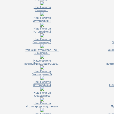
Наш Полигон
Полигон...
Наш Полигон
Фотография 1
Наш Полигон
Фотография 2
Наш Полигон
Воительница )
З
Усинский страйкбол - се...
Усин
Снайперка...
Наше оружие
постройки на заднем дво...
постр
Наш Полигон
Внутри дома(2)
Наш Полигон
Фотография 4
Общ
Наш Полигон
Оба домика
Наш Полигон
Что то вроде подстанции
Пр
Наш Полигон
Усин