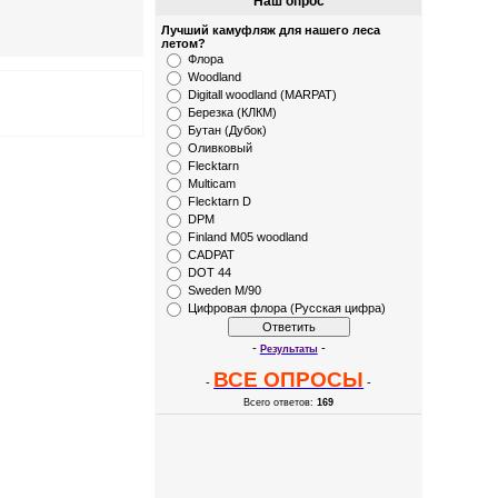
Наш опрос
Лучший камуфляж для нашего леса
летом?
Флора
Woodland
Digitall woodland (MARPAT)
Березка (КЛКМ)
Бутан (Дубок)
Оливковый
Flecktarn
Multicam
Flecktarn D
DPM
Finland M05 woodland
CADPAT
DOT 44
Sweden M/90
Цифровая флора (Русская цифра)
-
-
Результаты
ВСЕ ОПРОСЫ
-
-
Всего ответов:
169