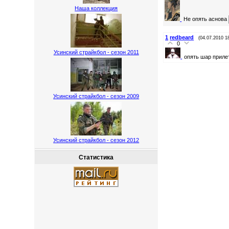
Наша коллекция
Не опять аснова
1
redbeard
(04.07.2010 1
0
Усинский страйкбол - сезон 2011
опять шар приле
Усинский страйкбол - сезон 2009
Усинский страйкбол - сезон 2012
Статистика