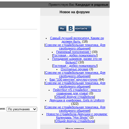
Приветствую Вас
Кандидат в рядовые
Новое на форуме
Самый лучший велосипед. Каким он
должен быть.
(18)
[
Совсем не страйкбольная тематика. Для
свободного общения
]
Принемай пополнение !
(33)
[
Гостевая - добро пожаловать!
]
Попадание шариков, разве это не
больно?
(10)
[
Гостевая - добро пожаловать!
]
Охотничье оружие
(3)
[
Совсем не страйкбольная тематика. Для
свободного общения
]
Бар "100 рентген" круглосуточно
(64)
[
Совсем не страйкбольная тематика. Для
свободного общения
]
Пейнтбол VS страйкбол - просто
сравнение для чтива)
(0)
[
Общий форум страйкбола
]
Девушки в униформе. Girls in Uniform
(322)
[
Совсем не страйкбольная тематика. Для
иев:
свободного общения
]
Новости страйкбола-Девушки с оружием:
Календарь "Hot Shots"
(2)
[
Общий форум страйкбола
]