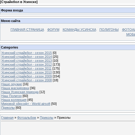
[
Страйкбол в Усинске
]
Форма входа
Меню сайта
ГЛАВНАЯ СТРАНИЦА
ФОРУМ
КОМАНДЫ УСИНСКА
ПОЛИГОНЫ
ФОТОА
МОБИ
Categories
Усинский страйкбол - сезон 2015
[0]
Усинский страйкбол - сезон 2014
[25]
Усинский страйкбол - сезон 2013
[10]
Усинский страйкбол - сезон 2012
[173]
Усинский страйкбол - сезон 2011
[175]
Усинский страйкбол - сезон 2010
[130]
Усинский страйкбол - сезон 2009
[154]
Усинский страйкбол - сезон 2008
[18]
Наше оружие
[16]
Наша маскировка
[36]
Наша Усинская природа
[12]
Наш Полигон
[60]
Наша коллекция
[45]
Мировой эйрсофт - World airsoft
[50]
Приколы
[60]
Главная
»
Фотоальбом
»
Приколы
» Приколы