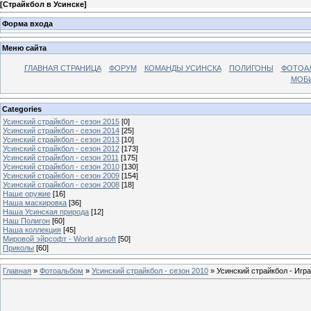
[
Страйкбол в Усинске
]
Форма входа
Меню сайта
ГЛАВНАЯ СТРАНИЦА
ФОРУМ
КОМАНДЫ УСИНСКА
ПОЛИГОНЫ
ФОТОА
МОБИ
Categories
Усинский страйкбол - сезон 2015
[0]
Усинский страйкбол - сезон 2014
[25]
Усинский страйкбол - сезон 2013
[10]
Усинский страйкбол - сезон 2012
[173]
Усинский страйкбол - сезон 2011
[175]
Усинский страйкбол - сезон 2010
[130]
Усинский страйкбол - сезон 2009
[154]
Усинский страйкбол - сезон 2008
[18]
Наше оружие
[16]
Наша маскировка
[36]
Наша Усинская природа
[12]
Наш Полигон
[60]
Наша коллекция
[45]
Мировой эйрсофт - World airsoft
[50]
Приколы
[60]
Главная
»
Фотоальбом
»
Усинский страйкбол - сезон 2010
» Усинский страйкбол - Игра