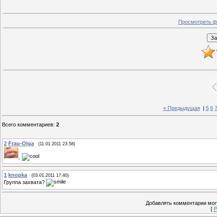
Просмотреть ф
« Предыдущая
|
5
6
Всего комментариев
:
2
2
Frau-Olga
(11.01.2011 23:58)
1
knopka
(03.01.2011 17:40)
Группа захвата?
Добавлять комментарии могу
[
Р