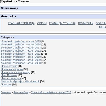
[
Страйкбол в Усинске
]
Форма входа
Меню сайта
ГЛАВНАЯ СТРАНИЦА
ФОРУМ
КОМАНДЫ УСИНСКА
ПОЛИГОНЫ
ФОТОА
МОБИ
Categories
Усинский страйкбол - сезон 2015
[0]
Усинский страйкбол - сезон 2014
[25]
Усинский страйкбол - сезон 2013
[10]
Усинский страйкбол - сезон 2012
[173]
Усинский страйкбол - сезон 2011
[175]
Усинский страйкбол - сезон 2010
[130]
Усинский страйкбол - сезон 2009
[154]
Усинский страйкбол - сезон 2008
[18]
Наше оружие
[16]
Наша маскировка
[36]
Наша Усинская природа
[12]
Наш Полигон
[60]
Наша коллекция
[45]
Мировой эйрсофт - World airsoft
[50]
Приколы
[60]
Главная
»
Фотоальбом
»
Усинский страйкбол - сезон 2010
» Усинский страйкбол - поли