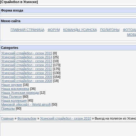
[
Страйкбол в Усинске
]
Форма входа
Меню сайта
ГЛАВНАЯ СТРАНИЦА
ФОРУМ
КОМАНДЫ УСИНСКА
ПОЛИГОНЫ
ФОТОА
МОБИ
Categories
Усинский страйкбол - сезон 2015
[0]
Усинский страйкбол - сезон 2014
[25]
Усинский страйкбол - сезон 2013
[10]
Усинский страйкбол - сезон 2012
[173]
Усинский страйкбол - сезон 2011
[175]
Усинский страйкбол - сезон 2010
[130]
Усинский страйкбол - сезон 2009
[154]
Усинский страйкбол - сезон 2008
[18]
Наше оружие
[16]
Наша маскировка
[36]
Наша Усинская природа
[12]
Наш Полигон
[60]
Наша коллекция
[45]
Мировой эйрсофт - World airsoft
[50]
Приколы
[60]
Главная
»
Фотоальбом
»
Усинский страйкбол - сезон 2010
» Выезд на полигон из Усин