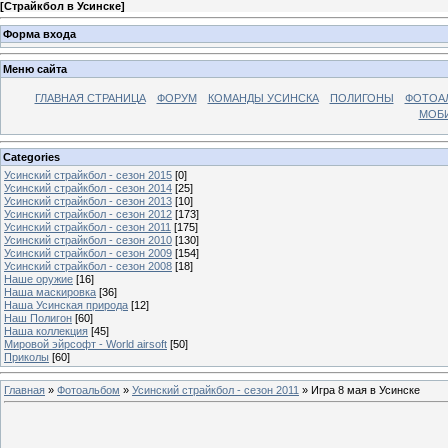
[
Страйкбол в Усинске
]
Форма входа
Меню сайта
ГЛАВНАЯ СТРАНИЦА
ФОРУМ
КОМАНДЫ УСИНСКА
ПОЛИГОНЫ
ФОТОА
МОБИ
Categories
Усинский страйкбол - сезон 2015
[0]
Усинский страйкбол - сезон 2014
[25]
Усинский страйкбол - сезон 2013
[10]
Усинский страйкбол - сезон 2012
[173]
Усинский страйкбол - сезон 2011
[175]
Усинский страйкбол - сезон 2010
[130]
Усинский страйкбол - сезон 2009
[154]
Усинский страйкбол - сезон 2008
[18]
Наше оружие
[16]
Наша маскировка
[36]
Наша Усинская природа
[12]
Наш Полигон
[60]
Наша коллекция
[45]
Мировой эйрсофт - World airsoft
[50]
Приколы
[60]
Главная
»
Фотоальбом
»
Усинский страйкбол - сезон 2011
» Игра 8 мая в Усинске