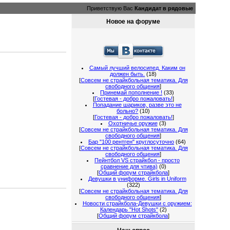
Приветствую Вас
Кандидат в рядовые
Новое на форуме
Самый лучший велосипед. Каким он
должен быть.
(18)
[
Совсем не страйкбольная тематика. Для
свободного общения
]
Принемай пополнение !
(33)
[
Гостевая - добро пожаловать!
]
Попадание шариков, разве это не
больно?
(10)
[
Гостевая - добро пожаловать!
]
Охотничье оружие
(3)
[
Совсем не страйкбольная тематика. Для
свободного общения
]
Бар "100 рентген" круглосуточно
(64)
[
Совсем не страйкбольная тематика. Для
свободного общения
]
Пейнтбол VS страйкбол - просто
сравнение для чтива)
(0)
[
Общий форум страйкбола
]
Девушки в униформе. Girls in Uniform
(322)
[
Совсем не страйкбольная тематика. Для
свободного общения
]
Новости страйкбола-Девушки с оружием:
Календарь "Hot Shots"
(2)
[
Общий форум страйкбола
]