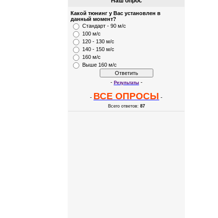
Наш опрос
Какой тюнинг у Вас установлен в
данный момент?
Стандарт - 90 м/с
100 м/с
120 - 130 м/с
140 - 150 м/с
160 м/с
Выше 160 м/с
-
-
Результаты
ВСЕ ОПРОСЫ
-
-
Всего ответов:
87