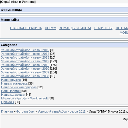
[
Страйкбол в Усинске
]
Форма входа
Меню сайта
ГЛАВНАЯ СТРАНИЦА
ФОРУМ
КОМАНДЫ УСИНСКА
ПОЛИГОНЫ
ФОТОА
МОБИ
Categories
Усинский страйкбол - сезон 2015
[0]
Усинский страйкбол - сезон 2014
[25]
Усинский страйкбол - сезон 2013
[10]
Усинский страйкбол - сезон 2012
[173]
Усинский страйкбол - сезон 2011
[175]
Усинский страйкбол - сезон 2010
[130]
Усинский страйкбол - сезон 2009
[154]
Усинский страйкбол - сезон 2008
[18]
Наше оружие
[16]
Наша маскировка
[36]
Наша Усинская природа
[12]
Наш Полигон
[60]
Наша коллекция
[45]
Мировой эйрсофт - World airsoft
[50]
Приколы
[60]
Главная
»
Фотоальбом
»
Усинский страйкбол - сезон 2011
» Игра "БПЛА" 5 июня 2011 г.
Игр