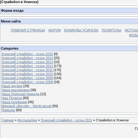
[
Страйкбол в Усинске
]
Форма входа
Меню сайта
ГЛАВНАЯ СТРАНИЦА
ФОРУМ
КОМАНДЫ УСИНСКА
ПОЛИГОНЫ
ФОТОА
МОБИ
Categories
Усинский страйкбол - сезон 2015
[0]
Усинский страйкбол - сезон 2014
[25]
Усинский страйкбол - сезон 2013
[10]
Усинский страйкбол - сезон 2012
[173]
Усинский страйкбол - сезон 2011
[175]
Усинский страйкбол - сезон 2010
[130]
Усинский страйкбол - сезон 2009
[154]
Усинский страйкбол - сезон 2008
[18]
Наше оружие
[16]
Наша маскировка
[36]
Наша Усинская природа
[12]
Наш Полигон
[60]
Наша коллекция
[45]
Мировой эйрсофт - World airsoft
[50]
Приколы
[60]
Главная
»
Фотоальбом
»
Усинский страйкбол - сезон 2011
» Страйкбол в Усинске
Ст