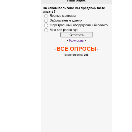
Наш опрос
На каком полигоне Вы предпочитаете
играть?
Лесные массивы
Заброшенные здания
Обустроенный оборудованный полигон
Мне всё равно где
-
-
Результаты
ВСЕ ОПРОСЫ
-
-
Всего ответов:
108