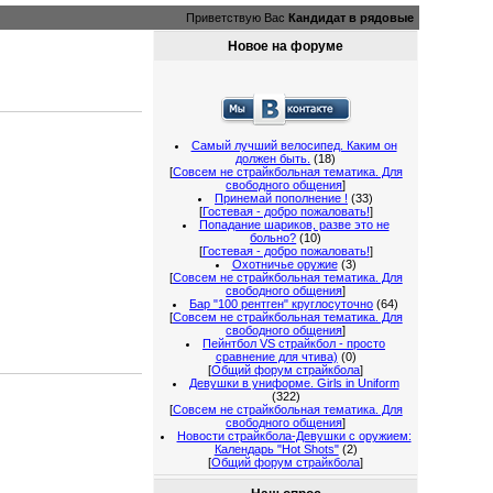
Приветствую Вас
Кандидат в рядовые
Новое на форуме
Самый лучший велосипед. Каким он
должен быть.
(18)
[
Совсем не страйкбольная тематика. Для
свободного общения
]
Принемай пополнение !
(33)
[
Гостевая - добро пожаловать!
]
Попадание шариков, разве это не
больно?
(10)
[
Гостевая - добро пожаловать!
]
Охотничье оружие
(3)
[
Совсем не страйкбольная тематика. Для
свободного общения
]
Бар "100 рентген" круглосуточно
(64)
[
Совсем не страйкбольная тематика. Для
свободного общения
]
Пейнтбол VS страйкбол - просто
сравнение для чтива)
(0)
[
Общий форум страйкбола
]
Девушки в униформе. Girls in Uniform
(322)
[
Совсем не страйкбольная тематика. Для
свободного общения
]
Новости страйкбола-Девушки с оружием:
Календарь "Hot Shots"
(2)
[
Общий форум страйкбола
]