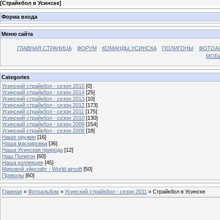
[
Страйкбол в Усинске
]
Форма входа
Меню сайта
ГЛАВНАЯ СТРАНИЦА
ФОРУМ
КОМАНДЫ УСИНСКА
ПОЛИГОНЫ
ФОТОА
МОБИ
Categories
Усинский страйкбол - сезон 2015
[0]
Усинский страйкбол - сезон 2014
[25]
Усинский страйкбол - сезон 2013
[10]
Усинский страйкбол - сезон 2012
[173]
Усинский страйкбол - сезон 2011
[175]
Усинский страйкбол - сезон 2010
[130]
Усинский страйкбол - сезон 2009
[154]
Усинский страйкбол - сезон 2008
[18]
Наше оружие
[16]
Наша маскировка
[36]
Наша Усинская природа
[12]
Наш Полигон
[60]
Наша коллекция
[45]
Мировой эйрсофт - World airsoft
[50]
Приколы
[60]
Главная
»
Фотоальбом
»
Усинский страйкбол - сезон 2011
» Страйкбол в Усинске