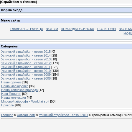
[
Страйкбол в Усинске
]
Форма входа
Меню сайта
ГЛАВНАЯ СТРАНИЦА
ФОРУМ
КОМАНДЫ УСИНСКА
ПОЛИГОНЫ
ФОТОА
МОБИ
Categories
Усинский страйкбол - сезон 2015
[0]
Усинский страйкбол - сезон 2014
[25]
Усинский страйкбол - сезон 2013
[10]
Усинский страйкбол - сезон 2012
[173]
Усинский страйкбол - сезон 2011
[175]
Усинский страйкбол - сезон 2010
[130]
Усинский страйкбол - сезон 2009
[154]
Усинский страйкбол - сезон 2008
[18]
Наше оружие
[16]
Наша маскировка
[36]
Наша Усинская природа
[12]
Наш Полигон
[60]
Наша коллекция
[45]
Мировой эйрсофт - World airsoft
[50]
Приколы
[60]
Главная
»
Фотоальбом
»
Усинский страйкбол - сезон 2011
» Тренировка команды "North