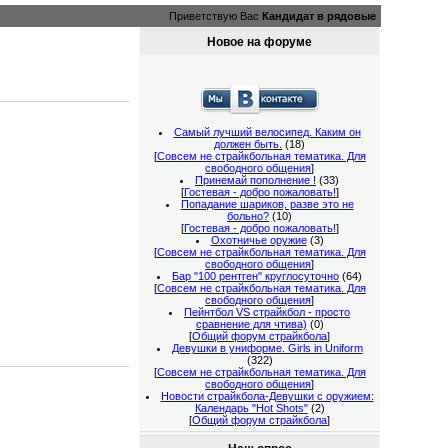
Приветствую Вас
Кандидат в рядовые
Новое на форуме
Самый лучший велосипед. Каким он
должен быть.
(18)
[
Совсем не страйкбольная тематика. Для
свободного общения
]
Принемай пополнение !
(33)
[
Гостевая - добро пожаловать!
]
Попадание шариков, разве это не
больно?
(10)
[
Гостевая - добро пожаловать!
]
Охотничье оружие
(3)
[
Совсем не страйкбольная тематика. Для
свободного общения
]
Бар "100 рентген" круглосуточно
(64)
[
Совсем не страйкбольная тематика. Для
свободного общения
]
Пейнтбол VS страйкбол - просто
сравнение для чтива)
(0)
[
Общий форум страйкбола
]
Девушки в униформе. Girls in Uniform
(322)
[
Совсем не страйкбольная тематика. Для
свободного общения
]
Новости страйкбола-Девушки с оружием:
Календарь "Hot Shots"
(2)
[
Общий форум страйкбола
]