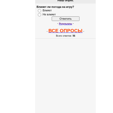
Наш опрос
Влияет ли погода на игру?
Влияет
Не влияет
-
-
Результаты
ВСЕ ОПРОСЫ
-
-
Всего ответов:
56