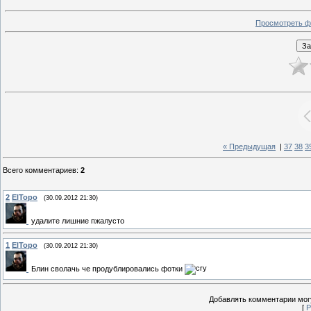
Просмотреть ф
« Предыдущая
|
37
38
3
Всего комментариев
:
2
2
ElTopo
(30.09.2012 21:30)
удалите лишние пжалусто
1
ElTopo
(30.09.2012 21:30)
Блин сволачь че продублировались фотки
Добавлять комментарии могу
[
Р