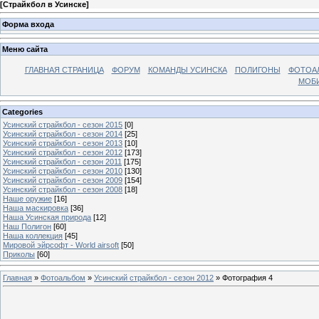
[
Страйкбол в Усинске
]
Форма входа
Меню сайта
ГЛАВНАЯ СТРАНИЦА
ФОРУМ
КОМАНДЫ УСИНСКА
ПОЛИГОНЫ
ФОТОА
МОБИ
Categories
Усинский страйкбол - сезон 2015
[0]
Усинский страйкбол - сезон 2014
[25]
Усинский страйкбол - сезон 2013
[10]
Усинский страйкбол - сезон 2012
[173]
Усинский страйкбол - сезон 2011
[175]
Усинский страйкбол - сезон 2010
[130]
Усинский страйкбол - сезон 2009
[154]
Усинский страйкбол - сезон 2008
[18]
Наше оружие
[16]
Наша маскировка
[36]
Наша Усинская природа
[12]
Наш Полигон
[60]
Наша коллекция
[45]
Мировой эйрсофт - World airsoft
[50]
Приколы
[60]
Главная
»
Фотоальбом
»
Усинский страйкбол - сезон 2012
» Фотография 4