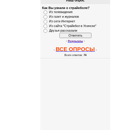
Наш опрос
Как Вы узнали о страйкболе?
Из телевидения
Из газет и журналов
Из сети Интернет
Из сайта "Страйкбол в Усинске"
Друзья рассказали
-
-
Результаты
ВСЕ ОПРОСЫ
-
-
Всего ответов:
74