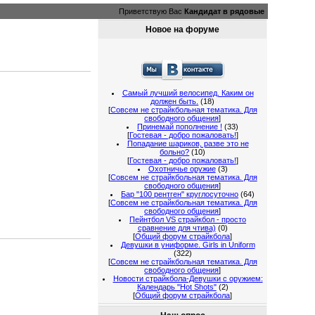
Приветствую Вас
Кандидат в рядовые
Новое на форуме
Самый лучший велосипед. Каким он
должен быть.
(18)
[
Совсем не страйкбольная тематика. Для
свободного общения
]
Принемай пополнение !
(33)
[
Гостевая - добро пожаловать!
]
Попадание шариков, разве это не
больно?
(10)
[
Гостевая - добро пожаловать!
]
Охотничье оружие
(3)
[
Совсем не страйкбольная тематика. Для
свободного общения
]
Бар "100 рентген" круглосуточно
(64)
[
Совсем не страйкбольная тематика. Для
свободного общения
]
Пейнтбол VS страйкбол - просто
сравнение для чтива)
(0)
[
Общий форум страйкбола
]
Девушки в униформе. Girls in Uniform
(322)
[
Совсем не страйкбольная тематика. Для
свободного общения
]
Новости страйкбола-Девушки с оружием:
Календарь "Hot Shots"
(2)
[
Общий форум страйкбола
]