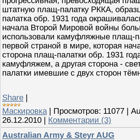
прогрессивная, превосходящая плащ
штатную плащ-палатку РККА, образц
палатка обр. 1931 года окрашивалас
начала Второй Мировой войны боль
использовали камуфляжные плащ-па
первой страной в мире, которая на
сторона плащ-палатки обр. 1931 го
камуфляжем, а другая сторона - св
палатки имевшие с двух сторон тё
Share
|
Маскировка
|
Просмотров:
11077
|
Au
26.12.2010
|
Комментарии (3)
Australian Army & Steyr AUG