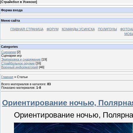
[
Страйкбол в Усинске
]
Форма входа
Меню сайта
ГЛАВНАЯ СТРАНИЦА
ФОРУМ
КОМАНДЫ УСИНСКА
ПОЛИГОНЫ
ФОТОА
МОБИ
Categories
Сценарии
[2]
Сценарии игр
Экипировка и снаряжение
[19]
Страйбольное оружие
[16]
Военный информаторий
[46]
Главная
»
Статьи
Всего материалов в каталоге
:
83
Показано материалов
:
1-8
Ориентирование ночью, Полярна
Ориентирование ночью, Полярна