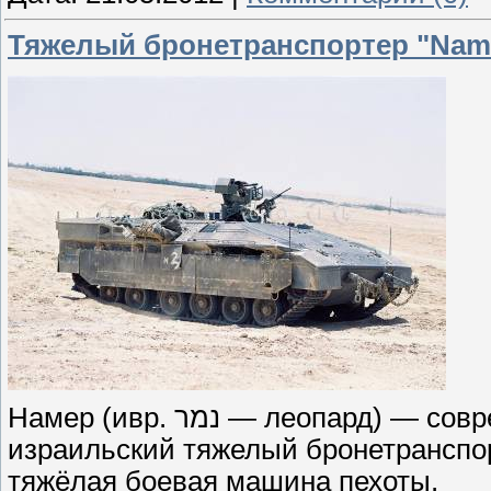
Тяжелый бронетранспортер "Name
Намер (ивр. נמר‎ — леопард) — современный высокотехнологичный
израильский тяжелый бронетранспо
тяжёлая боевая машина пехоты.