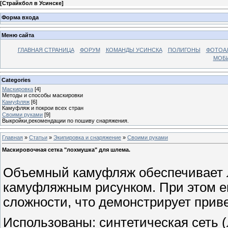
[
Страйкбол в Усинске
]
Форма входа
Меню сайта
ГЛАВНАЯ СТРАНИЦА
ФОРУМ
КОМАНДЫ УСИНСКА
ПОЛИГОНЫ
ФОТОА
МОБИ
Categories
Маскировка
[4]
Методы и способы маскировки
Камуфляж
[6]
Камуфляж и покрои всех стран
Своими руками
[9]
Выкройки,рекомендации по пошиву снаряжения.
Главная
»
Статьи
»
Экипировка и снаряжение
»
Своими руками
Маскировочная сетка "лохмушка" для шлема.
Объемный камуфляж обеспечивает л
камуфляжным рисунком. При этом ег
сложности, что демонстрирует прив
Использованы: синтетическая сеть (