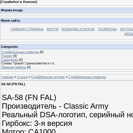
[
Страйкбол в Усинске
]
Форма входа
Меню сайта
ГЛАВНАЯ СТРАНИЦА
ФОРУМ
КОМАНДЫ УСИНСКА
ПОЛИГОНЫ
ФОТОА
МОБИ
Categories
Страйкбольные приводы
[6]
Тюнинг
[4]
Самоделки
[2]
Схемы "гранат",гранатометов и т.п.
Принцип работы
[4]
Главная
»
Статьи
»
Страйбольное оружие
»
Страйкбольные приводы
SA-58 (FN FAL)
SA-58 (FN FAL)
Производитель - Classic Army
Реальный DSA-логотип, серийный н
Гирбокс: 3-я версия
Мотор: CA1000