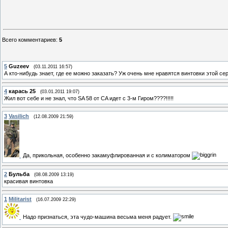
Всего комментариев
:
5
5
Guzeev
(03.11.2011 16:57)
А кто-нибудь знает, где ее можно заказать? Уж очень мне нравятся винтовки этой се
4
карась 25
(03.01.2011 19:07)
Жил вот себе и не знал, что SA 58 от CA идет с 3-м Гиром????!!!!!
3
Vasilich
(12.08.2009 21:59)
Да, прикольная, особенно закамуфлированная и с колиматором
2
Бульба
(08.08.2009 13:19)
красивая винтовка
1
Militarist
(16.07.2009 22:29)
Надо признаться, эта чудо-машина весьма меня радует.