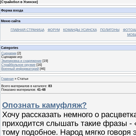
[
Страйкбол в Усинске
]
Форма входа
Меню сайта
ГЛАВНАЯ СТРАНИЦА
ФОРУМ
КОМАНДЫ УСИНСКА
ПОЛИГОНЫ
ФОТОА
МОБИ
Categories
Сценарии
[2]
Сценарии игр
Экипировка и снаряжение
[19]
Страйбольное оружие
[16]
Военный информаторий
[46]
Главная
»
Статьи
Всего материалов в каталоге
:
83
Показано материалов
:
41-48
Опознать камуфляж?
Хочу рассказать немного о расцвет
приходится слышать такие фразы - 
тому подобное. Народ мягко говоря 