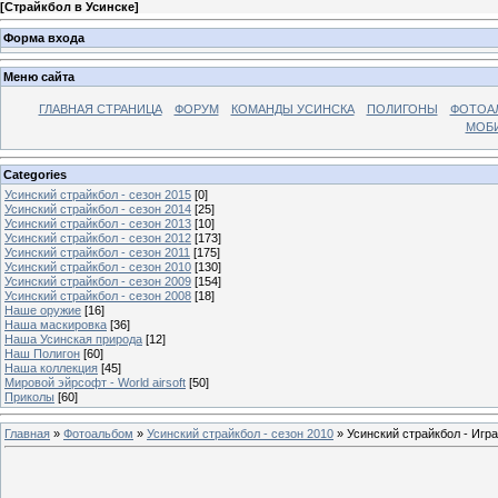
[
Страйкбол в Усинске
]
Форма входа
Меню сайта
ГЛАВНАЯ СТРАНИЦА
ФОРУМ
КОМАНДЫ УСИНСКА
ПОЛИГОНЫ
ФОТОА
МОБИ
Categories
Усинский страйкбол - сезон 2015
[0]
Усинский страйкбол - сезон 2014
[25]
Усинский страйкбол - сезон 2013
[10]
Усинский страйкбол - сезон 2012
[173]
Усинский страйкбол - сезон 2011
[175]
Усинский страйкбол - сезон 2010
[130]
Усинский страйкбол - сезон 2009
[154]
Усинский страйкбол - сезон 2008
[18]
Наше оружие
[16]
Наша маскировка
[36]
Наша Усинская природа
[12]
Наш Полигон
[60]
Наша коллекция
[45]
Мировой эйрсофт - World airsoft
[50]
Приколы
[60]
Главная
»
Фотоальбом
»
Усинский страйкбол - сезон 2010
» Усинский страйкбол - Игра