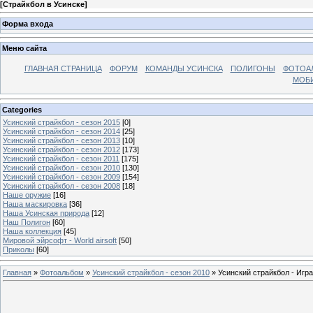
[
Страйкбол в Усинске
]
Форма входа
Меню сайта
ГЛАВНАЯ СТРАНИЦА
ФОРУМ
КОМАНДЫ УСИНСКА
ПОЛИГОНЫ
ФОТОА
МОБИ
Categories
Усинский страйкбол - сезон 2015
[0]
Усинский страйкбол - сезон 2014
[25]
Усинский страйкбол - сезон 2013
[10]
Усинский страйкбол - сезон 2012
[173]
Усинский страйкбол - сезон 2011
[175]
Усинский страйкбол - сезон 2010
[130]
Усинский страйкбол - сезон 2009
[154]
Усинский страйкбол - сезон 2008
[18]
Наше оружие
[16]
Наша маскировка
[36]
Наша Усинская природа
[12]
Наш Полигон
[60]
Наша коллекция
[45]
Мировой эйрсофт - World airsoft
[50]
Приколы
[60]
Главная
»
Фотоальбом
»
Усинский страйкбол - сезон 2010
» Усинский страйкбол - Игра