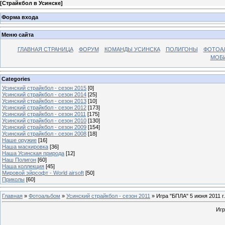
[
Страйкбол в Усинске
]
Форма входа
Меню сайта
ГЛАВНАЯ СТРАНИЦА
ФОРУМ
КОМАНДЫ УСИНСКА
ПОЛИГОНЫ
ФОТОА
МОБИ
Categories
Усинский страйкбол - сезон 2015
[0]
Усинский страйкбол - сезон 2014
[25]
Усинский страйкбол - сезон 2013
[10]
Усинский страйкбол - сезон 2012
[173]
Усинский страйкбол - сезон 2011
[175]
Усинский страйкбол - сезон 2010
[130]
Усинский страйкбол - сезон 2009
[154]
Усинский страйкбол - сезон 2008
[18]
Наше оружие
[16]
Наша маскировка
[36]
Наша Усинская природа
[12]
Наш Полигон
[60]
Наша коллекция
[45]
Мировой эйрсофт - World airsoft
[50]
Приколы
[60]
Главная
»
Фотоальбом
»
Усинский страйкбол - сезон 2011
» Игра "БПЛА" 5 июня 2011 г.
Игр