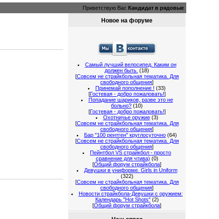
Приветствую Вас
Кандидат в рядовые
Новое на форуме
Самый лучший велосипед. Каким он
должен быть.
(18)
[
Совсем не страйкбольная тематика. Для
свободного общения
]
Принемай пополнение !
(33)
[
Гостевая - добро пожаловать!
]
Попадание шариков, разве это не
больно?
(10)
[
Гостевая - добро пожаловать!
]
Охотничье оружие
(3)
[
Совсем не страйкбольная тематика. Для
свободного общения
]
Бар "100 рентген" круглосуточно
(64)
[
Совсем не страйкбольная тематика. Для
свободного общения
]
Пейнтбол VS страйкбол - просто
сравнение для чтива)
(0)
[
Общий форум страйкбола
]
Девушки в униформе. Girls in Uniform
(322)
[
Совсем не страйкбольная тематика. Для
свободного общения
]
Новости страйкбола-Девушки с оружием:
Календарь "Hot Shots"
(2)
[
Общий форум страйкбола
]