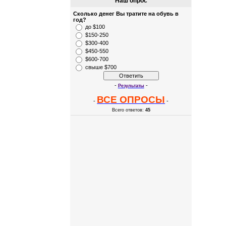
Наш опрос
Сколько денег Вы тратите на обувь в
год?
до $100
$150-250
$300-400
$450-550
$600-700
свыше $700
-
-
Результаты
ВСЕ ОПРОСЫ
-
-
Всего ответов:
45