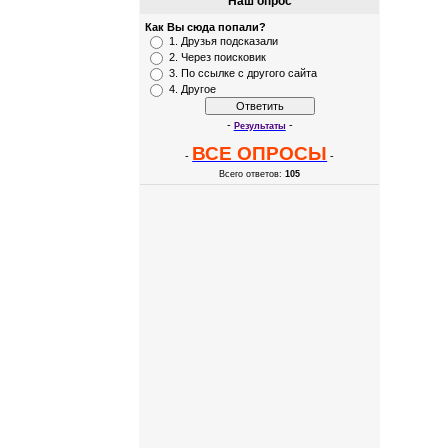
Наш опрос
Как Вы сюда попали?
1. Друзья подсказали
2. Через поисковик
3. По ссылке с другого сайта
4. Другое
-
-
Результаты
ВСЕ ОПРОСЫ
-
-
Всего ответов:
105