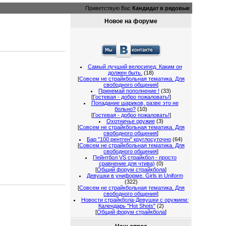
Приветствую Вас
Кандидат в рядовые
Новое на форуме
Самый лучший велосипед. Каким он
должен быть.
(18)
[
Совсем не страйкбольная тематика. Для
свободного общения
]
Принемай пополнение !
(33)
[
Гостевая - добро пожаловать!
]
Попадание шариков, разве это не
больно?
(10)
[
Гостевая - добро пожаловать!
]
Охотничье оружие
(3)
[
Совсем не страйкбольная тематика. Для
свободного общения
]
Бар "100 рентген" круглосуточно
(64)
[
Совсем не страйкбольная тематика. Для
свободного общения
]
Пейнтбол VS страйкбол - просто
сравнение для чтива)
(0)
[
Общий форум страйкбола
]
Девушки в униформе. Girls in Uniform
(322)
[
Совсем не страйкбольная тематика. Для
свободного общения
]
Новости страйкбола-Девушки с оружием:
Календарь "Hot Shots"
(2)
[
Общий форум страйкбола
]