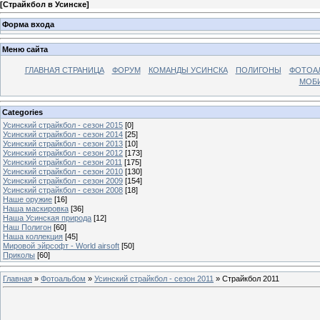
[
Страйкбол в Усинске
]
Форма входа
Меню сайта
ГЛАВНАЯ СТРАНИЦА
ФОРУМ
КОМАНДЫ УСИНСКА
ПОЛИГОНЫ
ФОТОА
МОБИ
Categories
Усинский страйкбол - сезон 2015
[0]
Усинский страйкбол - сезон 2014
[25]
Усинский страйкбол - сезон 2013
[10]
Усинский страйкбол - сезон 2012
[173]
Усинский страйкбол - сезон 2011
[175]
Усинский страйкбол - сезон 2010
[130]
Усинский страйкбол - сезон 2009
[154]
Усинский страйкбол - сезон 2008
[18]
Наше оружие
[16]
Наша маскировка
[36]
Наша Усинская природа
[12]
Наш Полигон
[60]
Наша коллекция
[45]
Мировой эйрсофт - World airsoft
[50]
Приколы
[60]
Главная
»
Фотоальбом
»
Усинский страйкбол - сезон 2011
» Страйкбол 2011