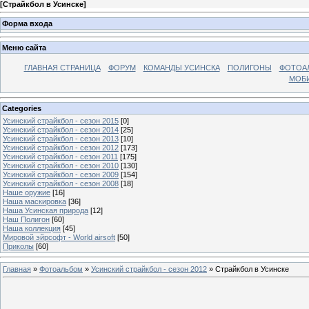
[
Страйкбол в Усинске
]
Форма входа
Меню сайта
ГЛАВНАЯ СТРАНИЦА
ФОРУМ
КОМАНДЫ УСИНСКА
ПОЛИГОНЫ
ФОТОА
МОБИ
Categories
Усинский страйкбол - сезон 2015
[0]
Усинский страйкбол - сезон 2014
[25]
Усинский страйкбол - сезон 2013
[10]
Усинский страйкбол - сезон 2012
[173]
Усинский страйкбол - сезон 2011
[175]
Усинский страйкбол - сезон 2010
[130]
Усинский страйкбол - сезон 2009
[154]
Усинский страйкбол - сезон 2008
[18]
Наше оружие
[16]
Наша маскировка
[36]
Наша Усинская природа
[12]
Наш Полигон
[60]
Наша коллекция
[45]
Мировой эйрсофт - World airsoft
[50]
Приколы
[60]
Главная
»
Фотоальбом
»
Усинский страйкбол - сезон 2012
» Страйкбол в Усинске