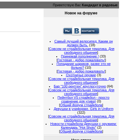
Приветствую Вас
Кандидат в рядовые
Новое на форуме
Самый лучший велосипед. Каким он
должен быть.
(18)
[
Совсем не страйкбольная тематика. Для
свободного общения
]
Принемай пополнение !
(33)
[
Гостевая - добро пожаловать!
]
Попадание шариков, разве это не
больно?
(10)
[
Гостевая - добро пожаловать!
]
Охотничье оружие
(3)
[
Совсем не страйкбольная тематика. Для
свободного общения
]
Бар "100 рентген" круглосуточно
(64)
[
Совсем не страйкбольная тематика. Для
свободного общения
]
Пейнтбол VS страйкбол - просто
сравнение для чтива)
(0)
[
Общий форум страйкбола
]
Девушки в униформе. Girls in Uniform
(322)
[
Совсем не страйкбольная тематика. Для
свободного общения
]
Новости страйкбола-Девушки с оружием:
Календарь "Hot Shots"
(2)
[
Общий форум страйкбола
]