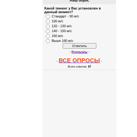
Наш опрос
Какой тюнинг у Вас установлен в
данный момент?
Стандарт - 90 м/с
100 м/с
120 - 130 м/с
140 - 150 м/с
160 м/с
Выше 160 м/с
-
-
Результаты
ВСЕ ОПРОСЫ
-
-
Всего ответов:
87