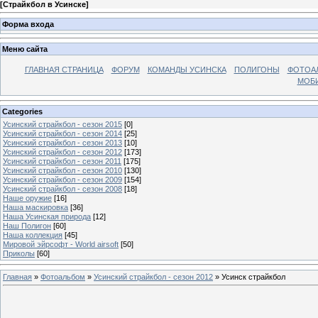
[
Страйкбол в Усинске
]
Форма входа
Меню сайта
ГЛАВНАЯ СТРАНИЦА
ФОРУМ
КОМАНДЫ УСИНСКА
ПОЛИГОНЫ
ФОТОА
МОБИ
Categories
Усинский страйкбол - сезон 2015
[0]
Усинский страйкбол - сезон 2014
[25]
Усинский страйкбол - сезон 2013
[10]
Усинский страйкбол - сезон 2012
[173]
Усинский страйкбол - сезон 2011
[175]
Усинский страйкбол - сезон 2010
[130]
Усинский страйкбол - сезон 2009
[154]
Усинский страйкбол - сезон 2008
[18]
Наше оружие
[16]
Наша маскировка
[36]
Наша Усинская природа
[12]
Наш Полигон
[60]
Наша коллекция
[45]
Мировой эйрсофт - World airsoft
[50]
Приколы
[60]
Главная
»
Фотоальбом
»
Усинский страйкбол - сезон 2012
» Усинск страйкбол