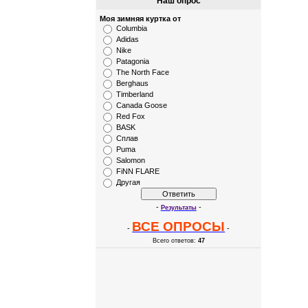
Наш опрос
Моя зимняя куртка от
Columbia
Adidas
Nike
Patagonia
The North Face
Berghaus
Timberland
Canada Goose
Red Fox
BASK
Сплав
Puma
Salomon
FiNN FLARE
Другая
-
-
Результаты
ВСЕ ОПРОСЫ
-
-
Всего ответов:
47