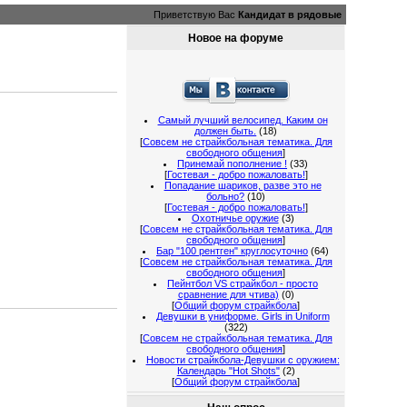
Приветствую Вас
Кандидат в рядовые
Новое на форуме
Самый лучший велосипед. Каким он
должен быть.
(18)
[
Совсем не страйкбольная тематика. Для
свободного общения
]
Принемай пополнение !
(33)
[
Гостевая - добро пожаловать!
]
Попадание шариков, разве это не
больно?
(10)
[
Гостевая - добро пожаловать!
]
Охотничье оружие
(3)
[
Совсем не страйкбольная тематика. Для
свободного общения
]
Бар "100 рентген" круглосуточно
(64)
[
Совсем не страйкбольная тематика. Для
свободного общения
]
Пейнтбол VS страйкбол - просто
сравнение для чтива)
(0)
[
Общий форум страйкбола
]
Девушки в униформе. Girls in Uniform
(322)
[
Совсем не страйкбольная тематика. Для
свободного общения
]
Новости страйкбола-Девушки с оружием:
Календарь "Hot Shots"
(2)
[
Общий форум страйкбола
]