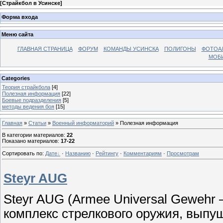
[
Страйкбол в Усинске
]
Форма входа
Меню сайта
ГЛАВНАЯ СТРАНИЦА
ФОРУМ
КОМАНДЫ УСИНСКА
ПОЛИГОНЫ
ФОТОА
МОБИ
Categories
Теория страйкбола
[4]
Полезная информация
[22]
Боевые подразделения
[5]
методы ведения боя
[15]
Главная
»
Статьи
»
Военный информаторий
» Полезная информация
В категории материалов
:
22
Показано материалов
:
17-22
Сортировать по
:
Дате
·
Названию
·
Рейтингу
·
Комментариям
·
Просмотрам
Steyr AUG
Steyr AUG (Armee Universal Gewehr
комплекс стрелкового оружия, выпу